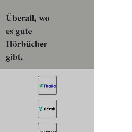
Überall, wo
es gute
Hörbücher
gibt.